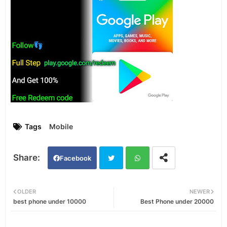
Tags
Mobile
Facebook
Twi
Wh
OLDER
NEWER
best phone under 10000
Best Phone under 20000
tter
ats
app